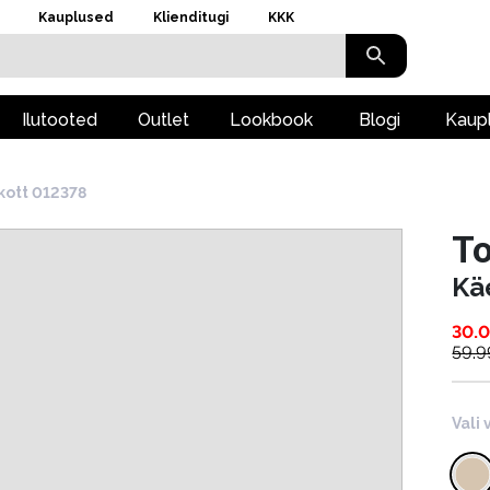
Kauplused
Klienditugi
KKK
Ilutooted
Outlet
Lookbook
Blogi
Kaup
kott 012378
To
Kä
30.
59.9
Vali 