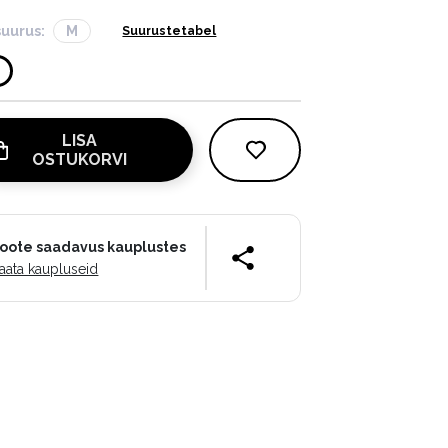
suurus:
M
Suurustetabel
LISA
OSTUKORVI
oote saadavus kauplustes
aata kaupluseid