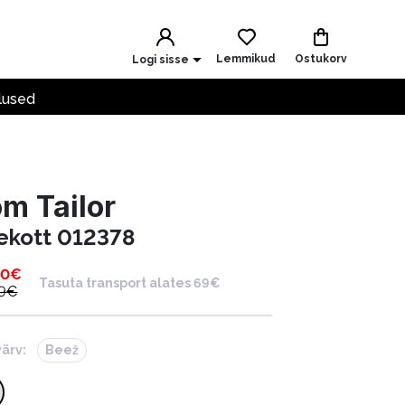
Lemmikud
Ostukorv
Logi sisse
lused
m Tailor
ekott 012378
00
€
Tasuta transport alates 69€
9
€
värv:
Beež