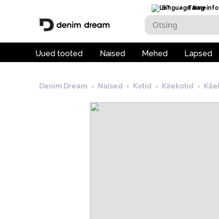
ET
Tarneinfo
Uued tooted
Naised
Mehed
Lapsed
Denim Dream
›
Naised
›
Kotid
›
Käekotid
›
Käe