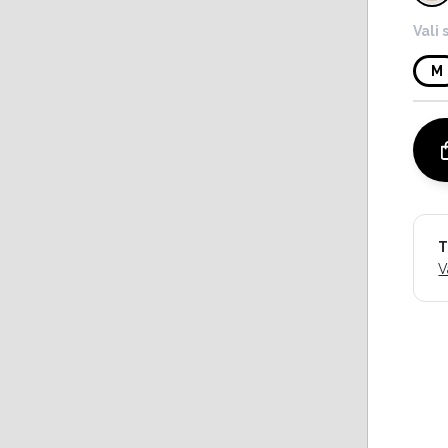
Vali 
M
T
V