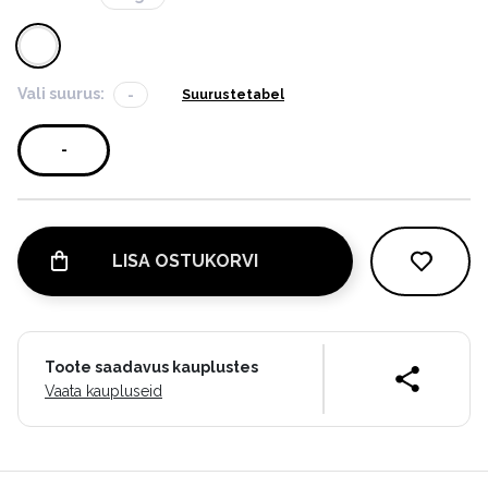
Vali suurus:
-
Suurustetabel
-
LISA OSTUKORVI
Toote saadavus kauplustes
Vaata kaupluseid