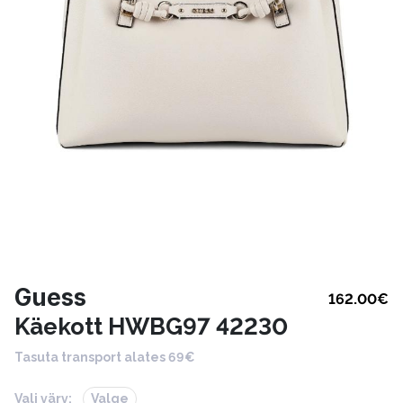
Guess
162.00
€
Käekott HWBG97 42230
Tasuta transport alates 69€
Vali värv:
Valge