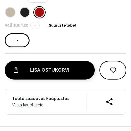
Vali suurus:
-
Suurustetabel
-
LISA OSTUKORVI
Toote saadavus kauplustes
Vaata kaupluseid