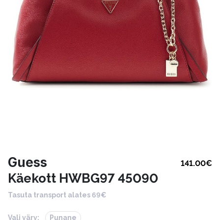
Guess
141.00
€
Käekott HWBG97 45090
Tasuta transport alates 69€
Vali värv:
Punane