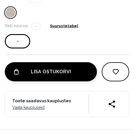
Vali suurus:
-
Suurustetabel
-
LISA OSTUKORVI
Toote saadavus kauplustes
Vaata kaupluseid