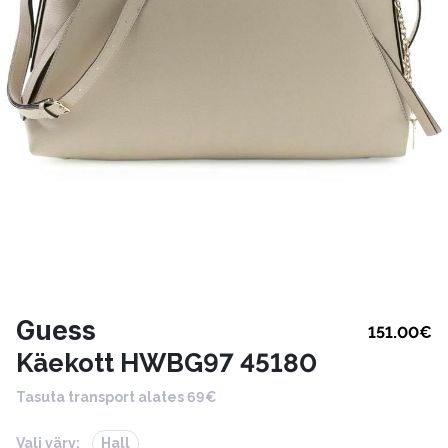
Guess
151.00
€
Käekott HWBG97 45180
Tasuta transport alates 69€
Vali värv:
Hall