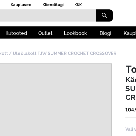
Kauplused
Klienditugi
KKK
Ilutooted
Outlet
Lookbook
Blogi
Kaup
kott / Üleõlakott TJW SUMMER CROCHET CROSSOVER
T
Kä
SU
CR
104
Vali 