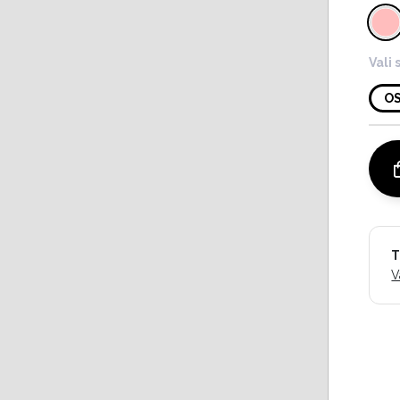
Vali 
O
T
V