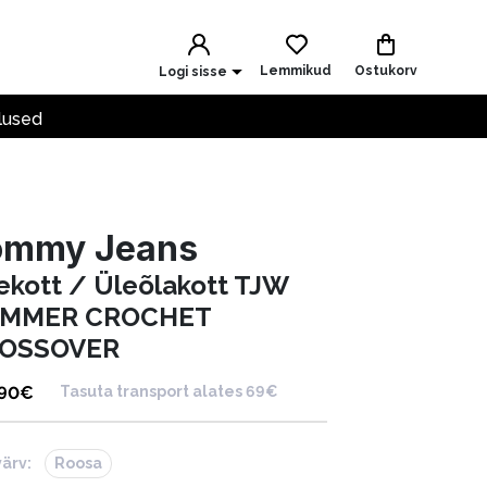
Lemmikud
Ostukorv
Logi sisse
lused
ommy Jeans
ekott / Üleõlakott TJW
MMER CROCHET
OSSOVER
.90
€
Tasuta transport alates 69€
värv:
Roosa