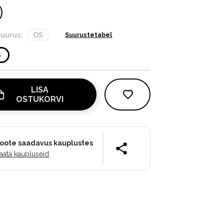
suurus:
OS
Suurustetabel
S
LISA
OSTUKORVI
oote saadavus kauplustes
aata kaupluseid