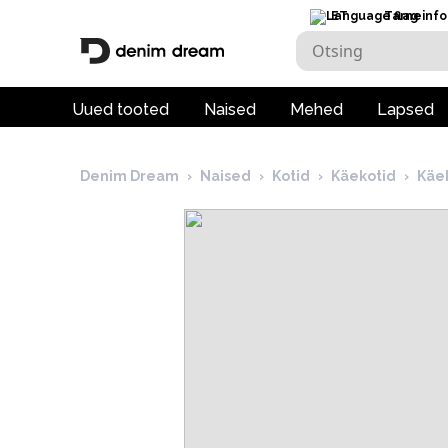
ET
Tarneinfo
Uued tooted
Naised
Mehed
Lapsed
Denim Dream
›
Naised
›
Kotid
›
Käekotid
›
Käe