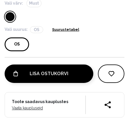
Vali värv:
Must
Vali suurus:
OS
Suurustetabel
OS
LISA OSTUKORVI
Toote saadavus kauplustes
Vaata kaupluseid