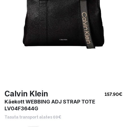
Calvin Klein
157.90
€
Käekott WEBBING ADJ STRAP TOTE
LV04F3644G
Tasuta transport alates 69€