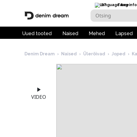
ET
Tarneinfo
Uued tooted
Naised
Mehed
Lapsed
Denim Dream
›
Naised
›
Ülerõivad
›
Joped
›
Ka
VIDEO