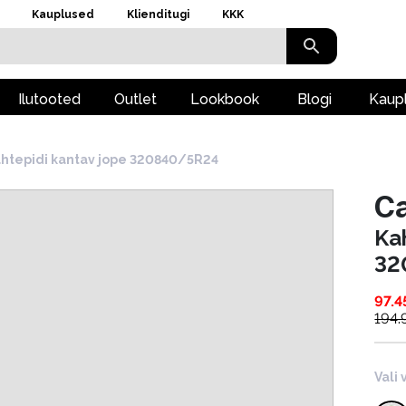
Kauplused
Klienditugi
KKK
Ilutooted
Outlet
Lookbook
Blogi
Kaup
htepidi kantav jope 320840/5R24
Ca
Ka
32
97.4
194.
Vali 