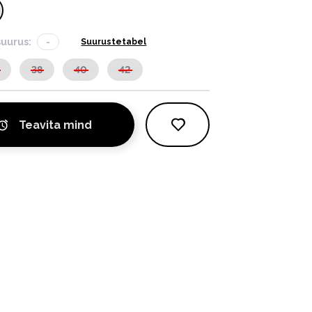
suurus:
-
Suurustetabel
38
40
42
Teavita mind