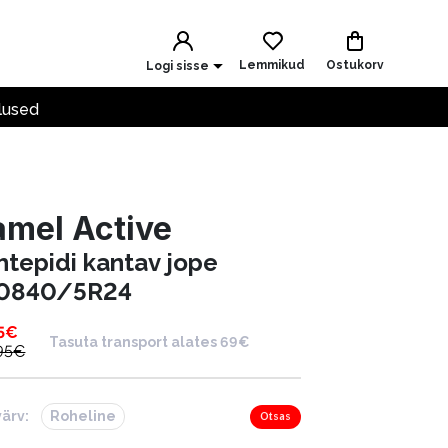
Lemmikud
Ostukorv
Logi sisse
lused
mel Active
htepidi kantav jope
0840/5R24
5
€
Tasuta transport alates 69€
95
€
värv:
Roheline
Otsas