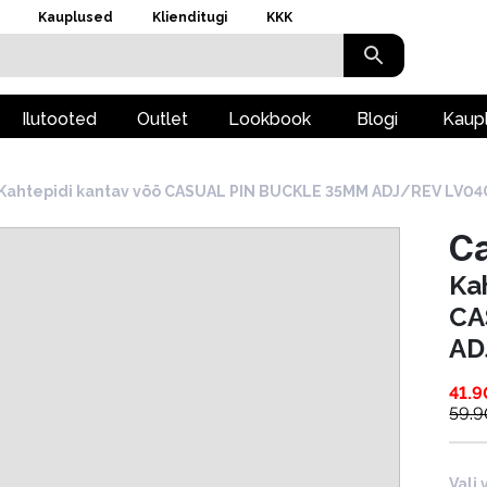
Kauplused
Klienditugi
KKK
Ilutooted
Outlet
Lookbook
Blogi
Kaup
Kahtepidi kantav vöö CASUAL PIN BUCKLE 35MM ADJ/REV LV0
Ca
Ka
CA
AD
41.9
59.9
Vali 