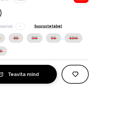
suurus:
-
Suurustetabel
0
85
90
95
100
5
Teavita mind