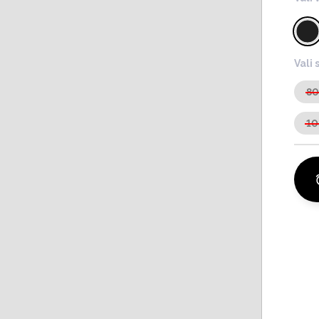
Vali 
8
10