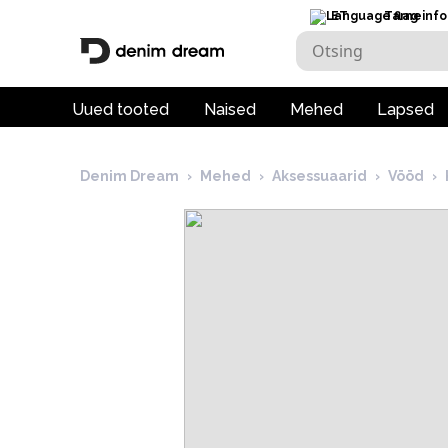
ET
Tarneinfo
Uued tooted
Naised
Mehed
Lapsed
Denim Dream
›
Mehed
›
Aksessuaarid
›
Vööd
›