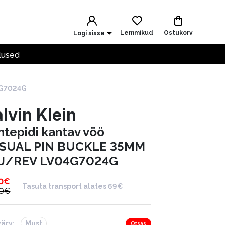
Lemmikud
Ostukorv
Logi sisse
lused
4G7024G
lvin Klein
htepidi kantav vöö
SUAL PIN BUCKLE 35MM
J/REV LV04G7024G
0
€
Tasuta transport alates 69€
0
€
värv:
Must
Otsas