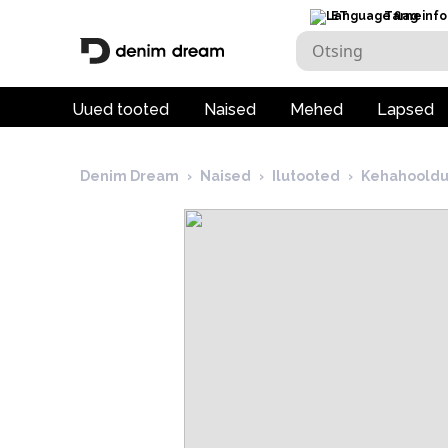
ET
Tarneinfo
Uued tooted
Naised
Mehed
Lapsed
Denim Dream
›
Naised
›
Ilutooted
›
Kehahooldu