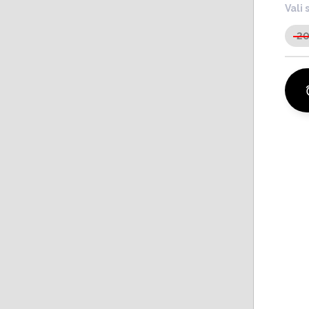
Vali 
20