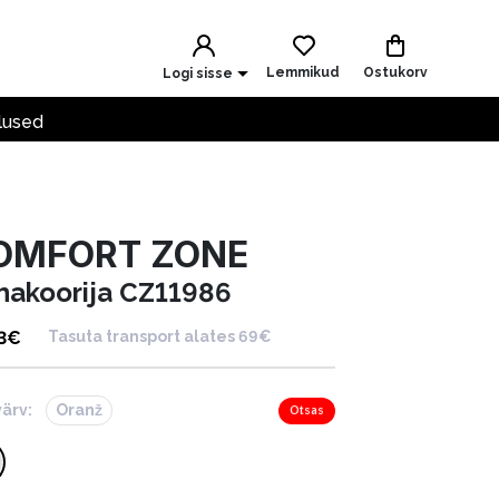
Lemmikud
Ostukorv
Logi sisse
lused
OMFORT ZONE
hakoorija CZ11986
3
€
Tasuta transport alates 69€
värv:
Oranž
Otsas