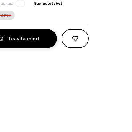
suurus:
-
Suurustetabel
0 ml
Teavita mind