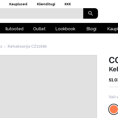
Kauplused
Klienditugi
KKK
Ilutooted
Outlet
Lookbook
Blogi
Kaup
s
›
Kehakoorija CZ11986
C
Ke
51.0
Vali 