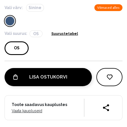
Vali värv:
Sinine
Viimased alles
Vali suurus:
OS
Suurustetabel
OS
LISA OSTUKORVI
Toote saadavus kauplustes
Vaata kaupluseid