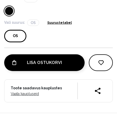
Vali suurus:
OS
Suurustetabel
OS
LISA OSTUKORVI
Toote saadavus kauplustes
Vaata kaupluseid