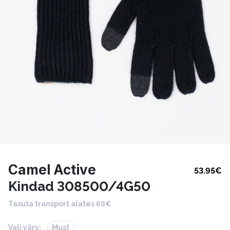
Camel Active
53.95
€
Kindad 308500/4G50
Tasuta transport alates 69€
Vali värv:
Must