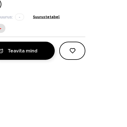
suurus:
-
Suurustetabel
S
Teavita mind