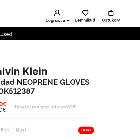
Lemmikud
Ostukorv
Logi sisse
lused
lvin Klein
ndad NEOPRENE GLOVES
0K512387
90
€
Tasuta transport alates 69€
0
€
värv:
Must
Otsas