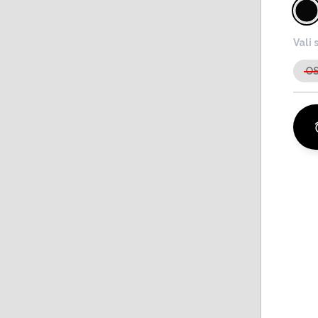
Vali 
O