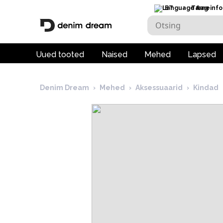
ET
Tarneinfo
Uued tooted
Naised
Mehed
Lapsed
Denim Dream
›
Mehed
›
Aksessuaarid
›
Kindad