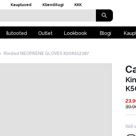
Kauplused
Klienditugi
KKK
Ilutooted
Outlet
Lookbook
Blogi
Kaup
›
Kindad NEOPRENE GLOVES K50K512387
Ca
Ki
K5
23.
39.9
Vali 