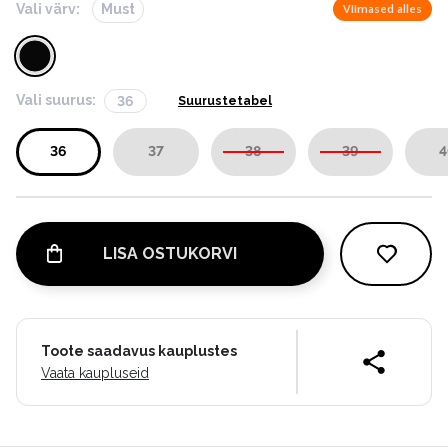
Vali värv:
Must
Viimased alles
Vali suurus:
36
Suurustetabel
36
37
38
39
4
LISA OSTUKORVI
Toote saadavus kauplustes
Vaata kaupluseid