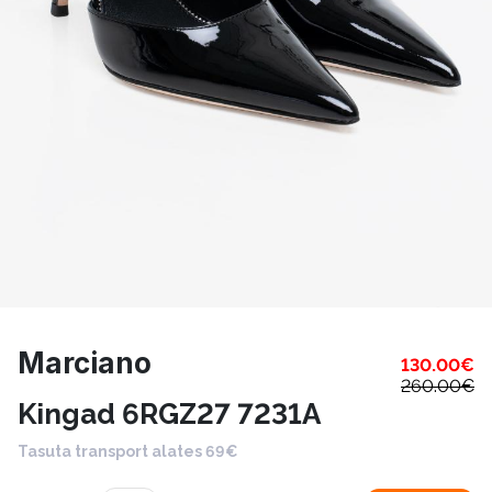
Marciano
130.00
€
260.00
€
Kingad 6RGZ27 7231A
Tasuta transport alates 69€