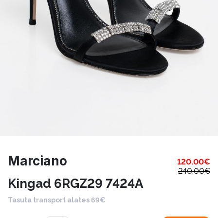
Marciano
120.00
€
240.00
€
Kingad 6RGZ29 7424A
Tasuta transport alates 69€