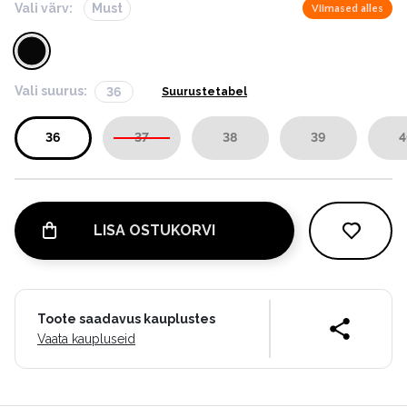
Vali värv:
Must
Viimased alles
Vali suurus:
36
Suurustetabel
36
37
38
39
4
LISA OSTUKORVI
Toote saadavus kauplustes
Vaata kaupluseid