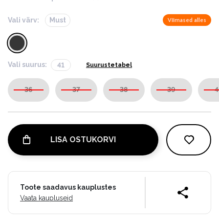
Vali värv:
Must
Viimased alles
Vali suurus:
41
Suurustetabel
36
37
38
39
4
LISA OSTUKORVI
Toote saadavus kauplustes
Vaata kaupluseid