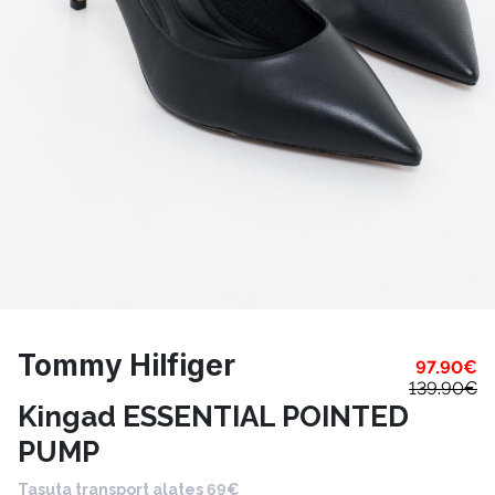
Tommy Hilfiger
97.90
€
139.90
€
Kingad ESSENTIAL POINTED
PUMP
Tasuta transport alates 69€