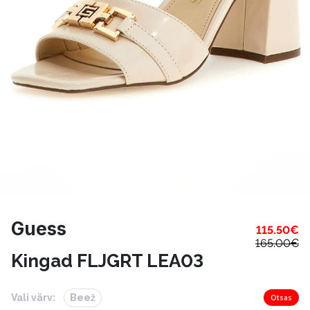
Guess
115.50
€
165.00
€
Kingad FLJGRT LEA03
Vali värv:
Beež
Otsas