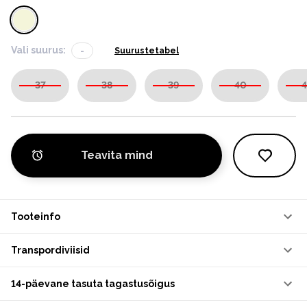
Vali suurus:
-
Suurustetabel
37
38
39
40
4
Teavita mind
Tooteinfo
Transpordiviisid
14-päevane tasuta tagastusõigus