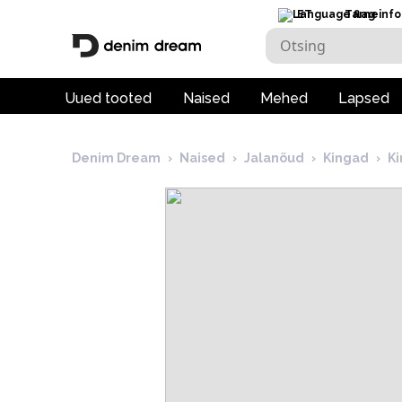
ET
Tarneinfo
Uued tooted
Naised
Mehed
Lapsed
Denim Dream
›
Naised
›
Jalanõud
›
Kingad
›
K