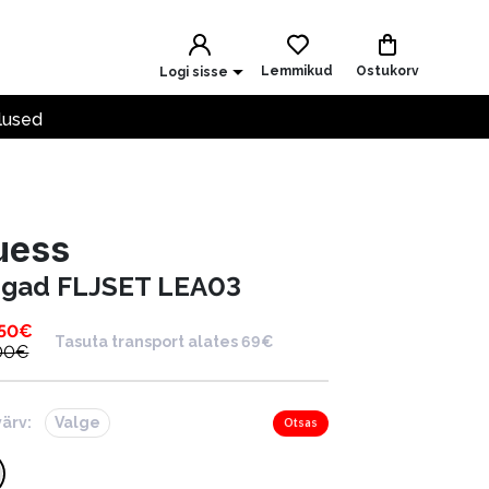
Lemmikud
Ostukorv
Logi sisse
lused
uess
ngad FLJSET LEA03
.50
€
Tasuta transport alates 69€
00
€
värv:
Valge
Otsas