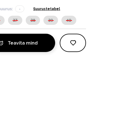
suurus:
-
Suurustetabel
37
38
39
40
Teavita mind