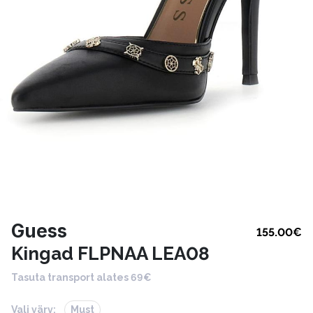
Guess
155.00
€
Kingad FLPNAA LEA08
Tasuta transport alates 69€
Vali värv:
Must