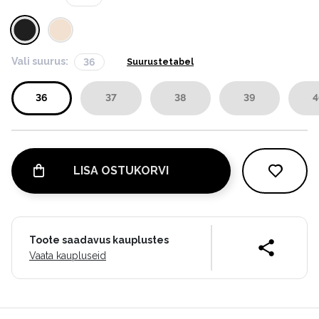
Vali suurus:
36
Suurustetabel
36
37
38
39
4
LISA OSTUKORVI
Toote saadavus kauplustes
Vaata kaupluseid