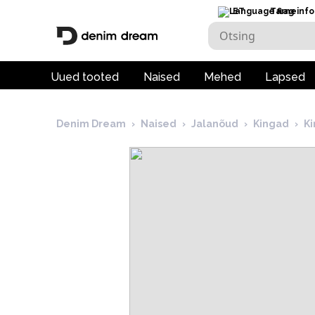
ET
Tarneinfo
Uued tooted
Naised
Mehed
Lapsed
Denim Dream
›
Naised
›
Jalanõud
›
Kingad
›
K