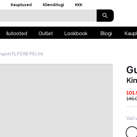
Kauplused
Klienditugi
KKK
Ilutooted
Outlet
Lookbook
Blogi
Kaup
ingad FLPZAB PEL05
G
Ki
101.
145.
Vali 