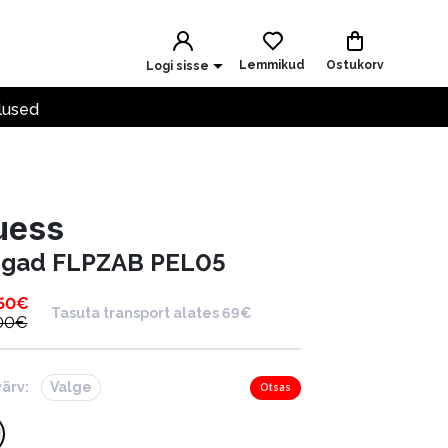
Lemmikud
Ostukorv
Logi sisse
lused
uess
ngad FLPZAB PEL05
50
€
Tasuta transport alates 69€
00
€
värv:
Valge
Otsas