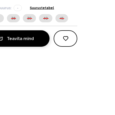
suurus:
-
Suurustetabel
38
39
40
41
Teavita mind