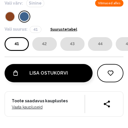
Vali värv:
Sinine
Viimased alles
Vali suurus:
41
Suurustetabel
41
42
43
44
4
LISA OSTUKORVI
Toote saadavus kauplustes
Vaata kaupluseid