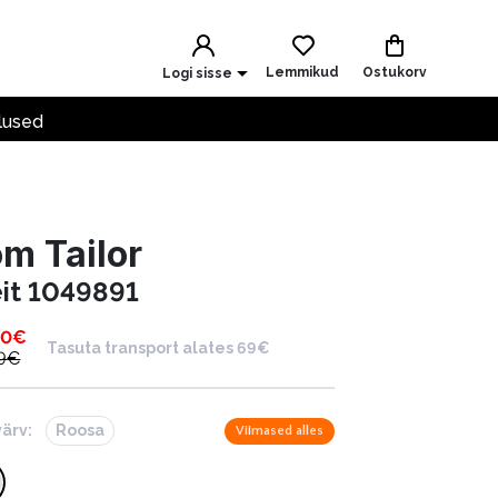
Lemmikud
Ostukorv
Logi sisse
lused
m Tailor
eit 1049891
00
€
Tasuta transport alates 69€
9
€
värv:
Roosa
Viimased alles