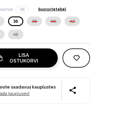
suurus:
36
Suurustetabel
36
38
40
42
46
LISA
OSTUKORVI
oote saadavus kauplustes
aata kaupluseid