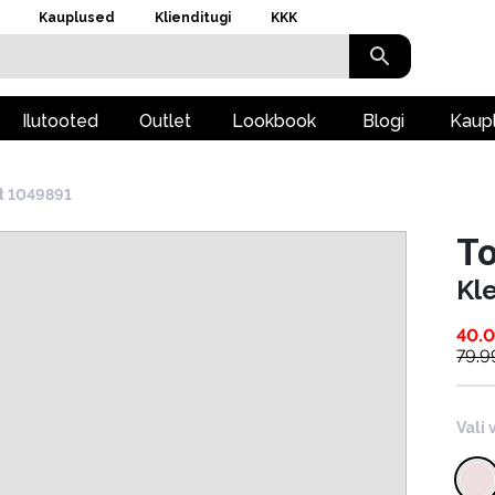
Kauplused
Klienditugi
KKK
Ilutooted
Outlet
Lookbook
Blogi
Kaup
t 1049891
To
Kl
40.
79.9
Vali 