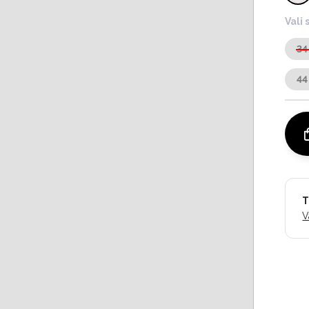
Vali 
34
44
T
V