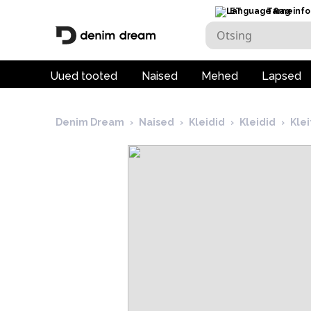
ET
Tarneinfo
Uued tooted
Naised
Mehed
Lapsed
Denim Dream
›
Naised
›
Kleidid
›
Kleidid
›
Klei