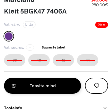
140.00
€
280.00
€
Kleit 5BGK47 7406A
Vali värv:
Lilla
Otsas
Vali suurus:
-
Suurustetabel
38
40
42
44
Teavita mind
Tooteinfo