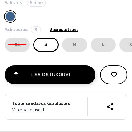
Vali värv:
Sinine
Vali suurus:
S
Suurustetabel
XS
S
M
L
X
LISA OSTUKORVI
Toote saadavus kauplustes
Vaata kaupluseid