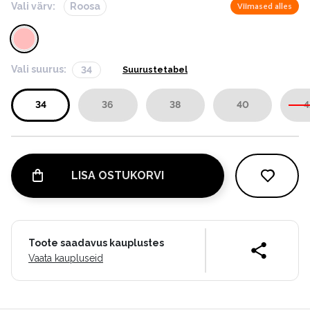
Vali värv:
Roosa
Viimased alles
Vali suurus:
34
Suurustetabel
34
36
38
40
4
LISA OSTUKORVI
Toote saadavus kauplustes
Vaata kaupluseid