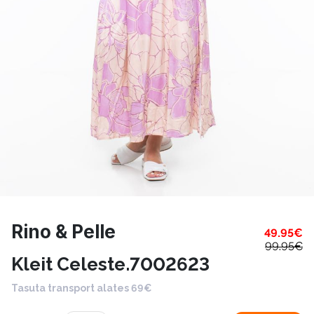
Rino & Pelle
49.95
€
99.95
€
Kleit Celeste.7002623
Tasuta transport alates 69€