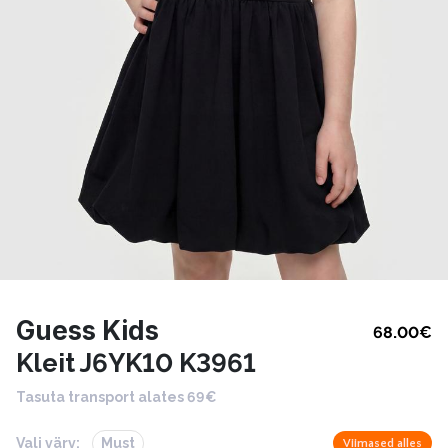
Guess Kids
68.00
€
Kleit J6YK10 K3961
Tasuta transport alates 69€
Vali värv:
Must
Viimased alles