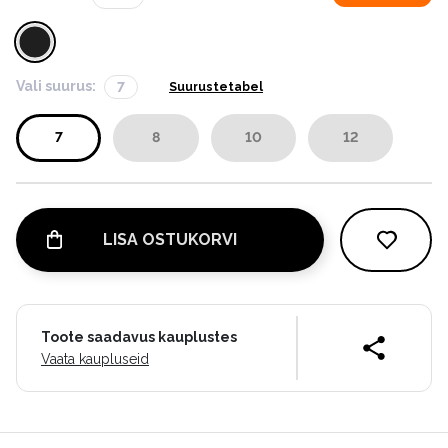
Vali suurus:
7
Suurustetabel
7
8
10
12
LISA OSTUKORVI
Toote saadavus kauplustes
Vaata kaupluseid