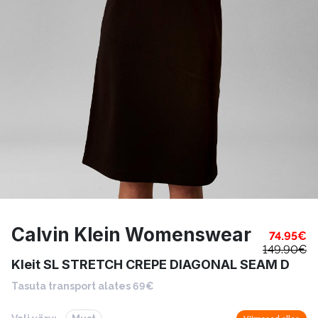
Calvin Klein Womenswear
74.95
€
149.90
€
Kleit SL STRETCH CREPE DIAGONAL SEAM D
Tasuta transport alates 69€