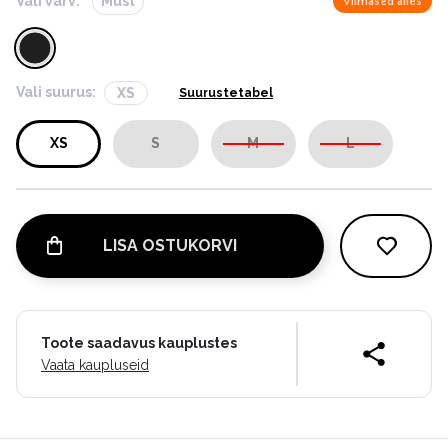
Vali värv:
Must
Viimased alles
Vali suurus:
XS
Suurustetabel
XS
S
M
L
LISA OSTUKORVI
Toote saadavus kauplustes
Vaata kaupluseid