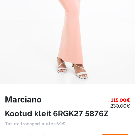
Marciano
115.00
€
230.00
€
Kootud kleit 6RGK27 5876Z
Tasuta transport alates 69€