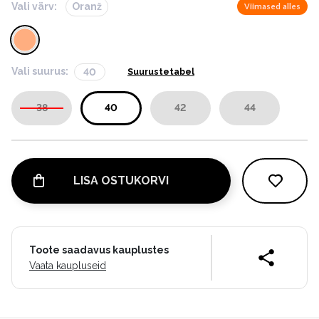
Vali värv:
Oranž
Viimased alles
Vali suurus:
40
Suurustetabel
38
40
42
44
LISA OSTUKORVI
Toote saadavus kauplustes
Vaata kaupluseid