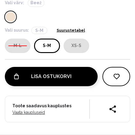
Vali värv:
Beež
Vali suurus:
S-M
Suurustetabel
M-L
S-M
XS-S
LISA OSTUKORVI
Toote saadavus kauplustes
Vaata kaupluseid