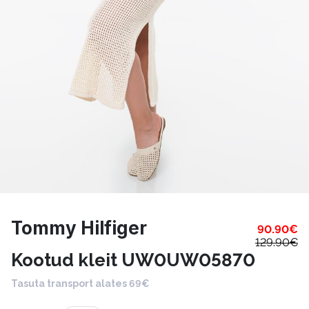
Tommy Hilfiger
90.90
€
129.90
€
Kootud kleit UW0UW05870
Tasuta transport alates 69€