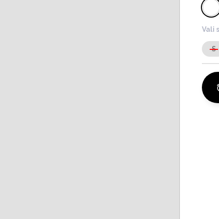
Vali 
S