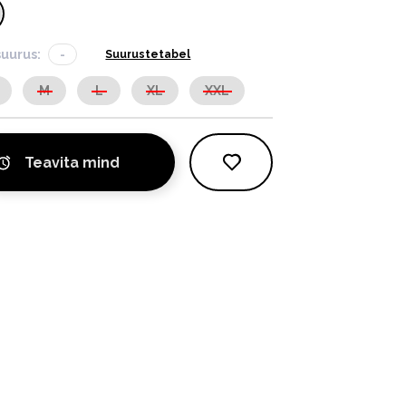
suurus:
-
Suurustetabel
M
L
XL
XXL
Teavita mind