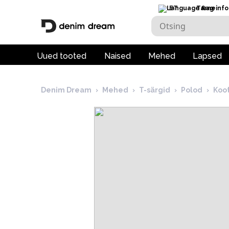
ET
Tarneinfo
Uued tooted
Naised
Mehed
Lapsed
Denim Dream
›
Mehed
›
T-särgid
›
Polod
›
Koo