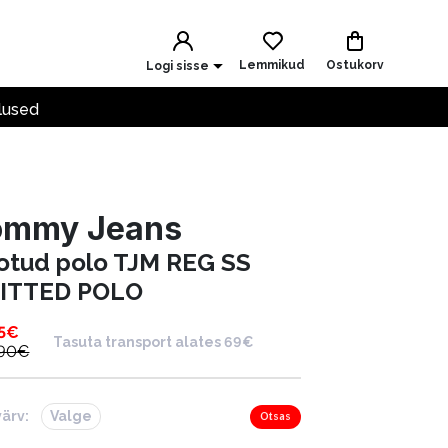
Lemmikud
Ostukorv
Logi sisse
lused
ommy Jeans
otud polo TJM REG SS
ITTED POLO
5
€
Tasuta transport alates 69€
.90
€
värv:
Valge
Otsas