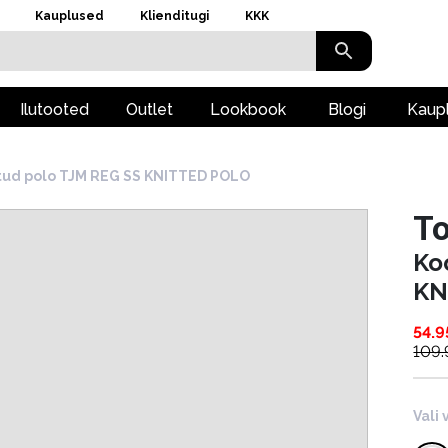
Kauplused
Klienditugi
KKK
Ilutooted
Outlet
Lookbook
Blogi
Kaup
tud polo TJM REG SS KNITTED POLO
T
Ko
KN
54.9
109
Vali 