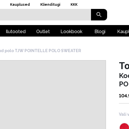
Kauplused
Klienditugi
KKK
Ilutooted
Outlet
Lookbook
Blogi
Kaup
ud polo TJW POINTELLE POLO SWEATER
T
Ko
PO
104
Vali 