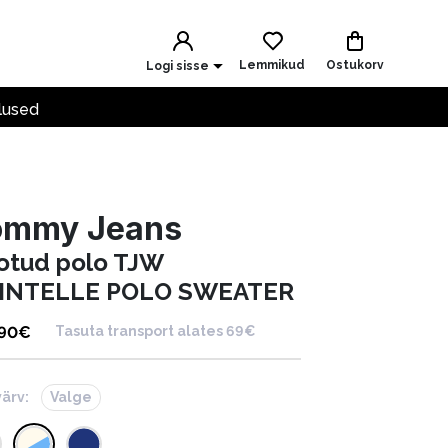
Lemmikud
Ostukorv
Logi sisse
lused
ommy Jeans
otud polo TJW
INTELLE POLO SWEATER
.90
€
Tasuta transport alates 69€
värv:
Valge