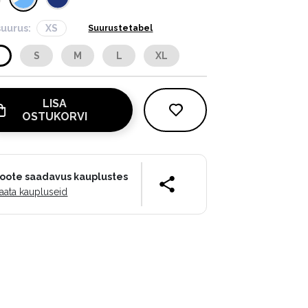
suurus:
XS
Suurustetabel
S
S
M
L
XL
LISA
OSTUKORVI
oote saadavus kauplustes
aata kaupluseid