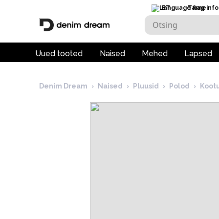
ET
Tarneinfo
Uued tooted
Naised
Mehed
Lapsed
Denim Dream
›
Naised
›
Pluusid
›
Polod
›
Koot