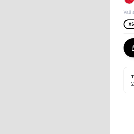
Vali 
X
T
V