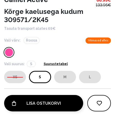
66.95
€
133.95
€
Kõrge kaelusega kudum
309571/2K45
Tasuta transport alates 69€
Vali värv:
Roosa
Viimased alles
Vali suurus:
S
Suurustetabel
XS
S
M
L
LISA OSTUKORVI