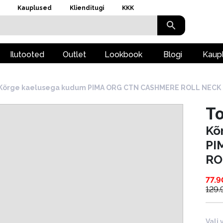
Kauplused
Klienditugi
KKK
Ilutooted
Outlet
Lookbook
Blogi
Kaup
Kõrge kaelusega kudum PIMA ORG CTN CASHMERE ROLL NECK
To
Kõ
PI
RO
77.9
129.
Vali 