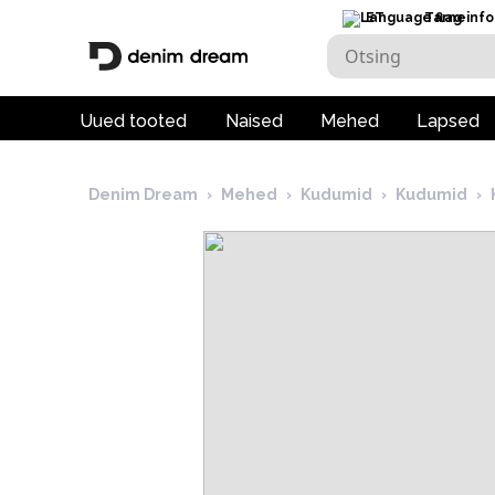
ET
Tarneinfo
Uued tooted
Naised
Mehed
Lapsed
Denim Dream
›
Mehed
›
Kudumid
›
Kudumid
›