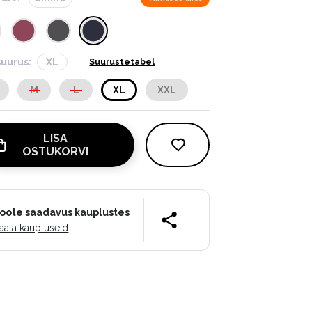
suurus:
XL
Suurustetabel
M
L
XL
XXL
LISA
OSTUKORVI
oote saadavus kauplustes
aata kaupluseid