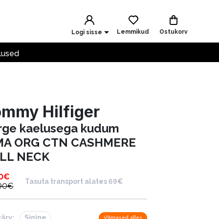
Lemmikud
Ostukorv
Logi sisse
lused
mmy Hilfiger
rge kaelusega kudum
MA ORG CTN CASHMERE
LL NECK
0
€
Tasuta transport alates 69€
90
€
värv:
Sinine
Viimased alles