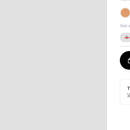
Vali 
S
T
V