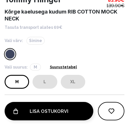
83.90
€
139.90
€
Kõrge kaelusega kudum RIB COTTON MOCK
NECK
Tasuta transport alates 69€
Vali värv:
Sinine
Vali suurus:
M
Suurustetabel
M
L
XL
LISA OSTUKORVI