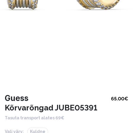
Guess
65.00
€
Kõrvarõngad JUBE05391
Tasuta transport alates 69€
Vali värv:
Kuldne