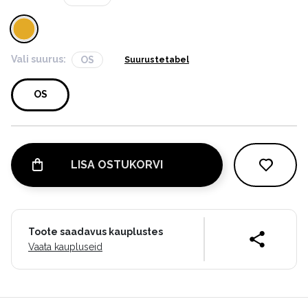
Vali suurus:
OS
Suurustetabel
OS
LISA OSTUKORVI
Toote saadavus kauplustes
Vaata kaupluseid