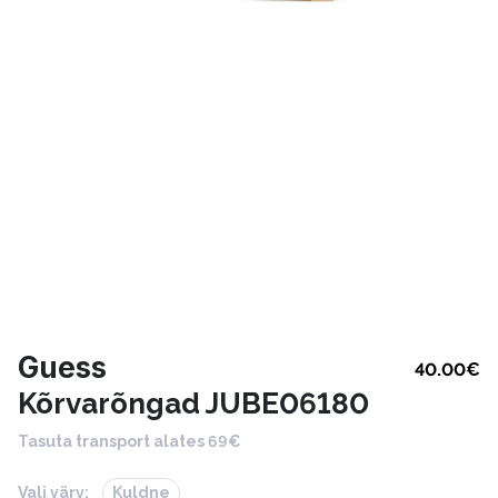
Guess
40.00
€
Kõrvarõngad JUBE06180
Tasuta transport alates 69€
Vali värv:
Kuldne