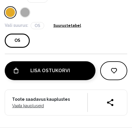
Vali suurus:
OS
Suurustetabel
OS
LISA OSTUKORVI
Toote saadavus kauplustes
Vaata kaupluseid