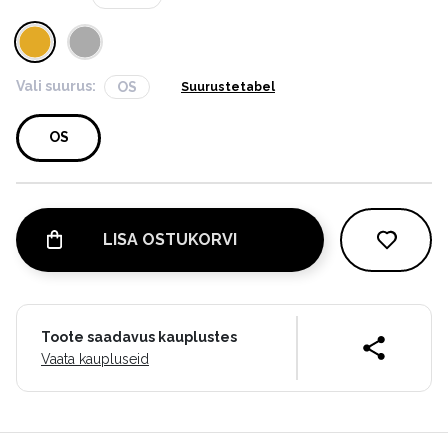
Vali suurus:
OS
Suurustetabel
OS
LISA OSTUKORVI
Toote saadavus kauplustes
Vaata kaupluseid