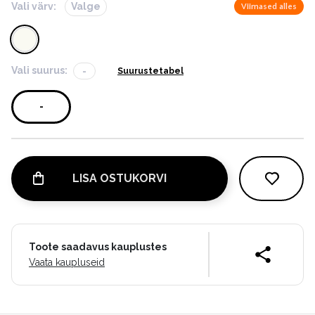
Vali värv:
Valge
Viimased alles
Vali suurus:
-
Suurustetabel
-
LISA OSTUKORVI
Toote saadavus kauplustes
Vaata kaupluseid