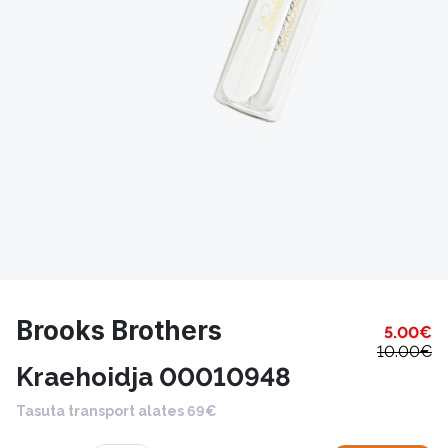
Brooks Brothers
5.00
€
10.00
€
Kraehoidja 00010948
Tasuta transport alates 69€