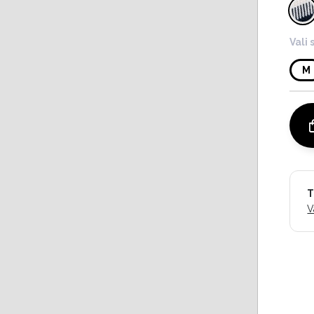
Vali 
M
T
V