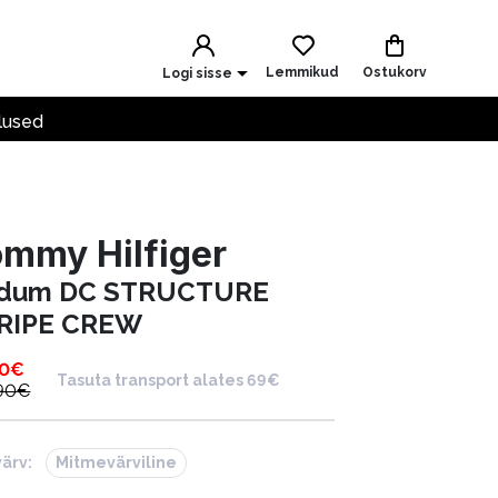
Lemmikud
Ostukorv
Logi sisse
lused
mmy Hilfiger
dum DC STRUCTURE
RIPE CREW
90
€
Tasuta transport alates 69€
90
€
värv:
Mitmevärviline