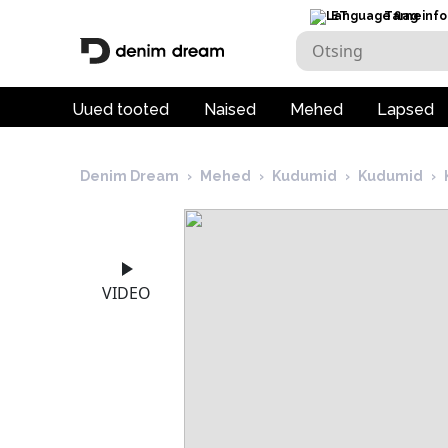
ET
Tarneinfo
Uued tooted
Naised
Mehed
Lapsed
Denim Dream
›
Mehed
›
Kudumid
›
Kudumid
›
VIDEO