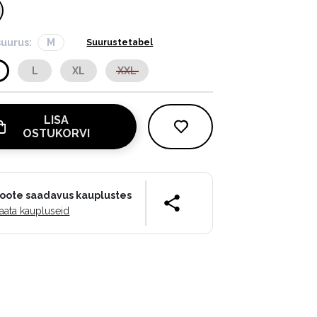
suurus:
M
Suurustetabel
L
XL
XXL
LISA
OSTUKORVI
oote saadavus kauplustes
aata kaupluseid