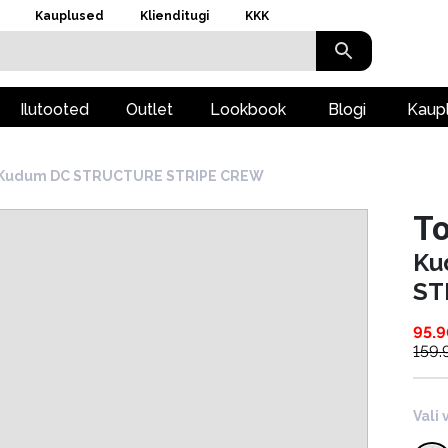
Kauplused
Klienditugi
KKK
Ilutooted
Outlet
Lookbook
Blogi
Kaup
Kudum DC STRUCTURE STRIPE CREW
To
Ku
ST
95.
159.
Vali 