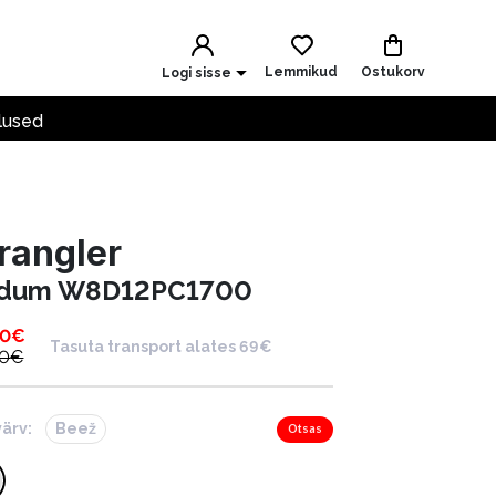
Lemmikud
Ostukorv
Logi sisse
lused
rangler
dum W8D12PC1700
00
€
Tasuta transport alates 69€
00
€
värv:
Beež
Otsas