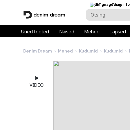
ET
Tarneinfo
Uued tooted
Naised
Mehed
Lapsed
Denim Dream
›
Mehed
›
Kudumid
›
Kudumid
›
VIDEO