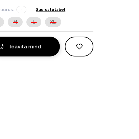
suurus:
-
Suurustetabel
M
L
XL
Teavita mind