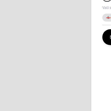
Vali 
S