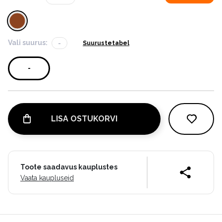
Vali suurus:
-
Suurustetabel
-
LISA OSTUKORVI
Toote saadavus kauplustes
Vaata kaupluseid