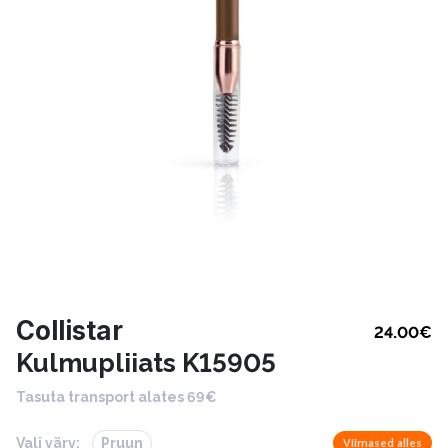
Collistar
24.00
€
Kulmupliiats K15905
Tasuta transport alates 69€
Vali värv:
Pruun
Viimased alles