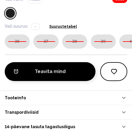
Vali suurus:
-
Suurustetabel
36
37
38
39
4
Teavita mind
Tooteinfo
Transpordiviisid
14-päevane tasuta tagastusõigus