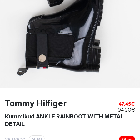
Tommy Hilfiger
47.45
€
94.90
€
Kummikud ANKLE RAINBOOT WITH METAL
DETAIL
Vali värv:
Must
Otsas