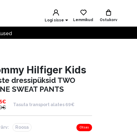
Lemmikud
Ostukorv
Logi sisse
lused
mmy Hilfiger Kids
ste dressipüksid TWO
NE SWEAT PANTS
5
€
Tasuta transport alates 69€
0
€
värv:
Roosa
Otsas