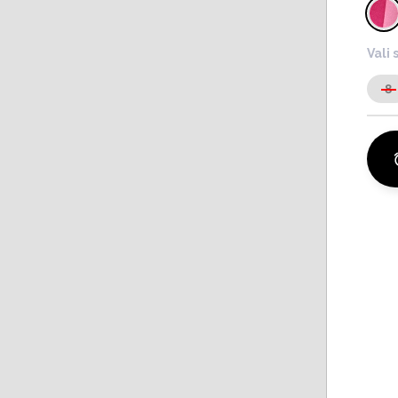
Vali 
8