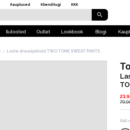
Kauplused
Klienditugi
KKK
Ilutooted
Outlet
Lookbook
Blogi
Kaup
d
›
Laste dressipüksid TWO TONE SWEAT PANTS
To
La
TO
23.9
79.9
Vali 