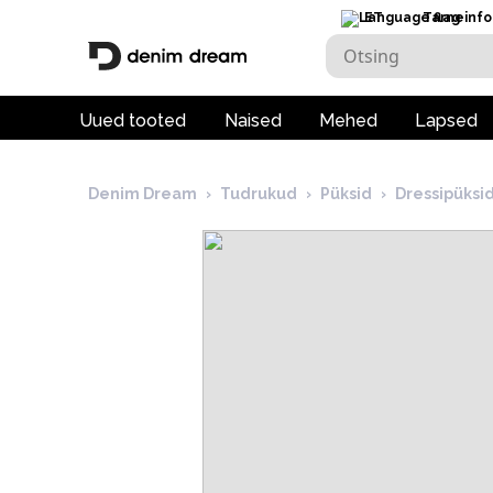
ET
Tarneinfo
Uued tooted
Naised
Mehed
Lapsed
Denim Dream
›
Tudrukud
›
Püksid
›
Dressipüksi