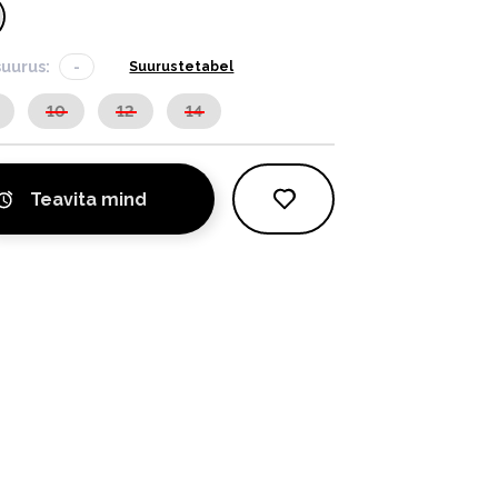
suurus:
-
Suurustetabel
10
12
14
Teavita mind