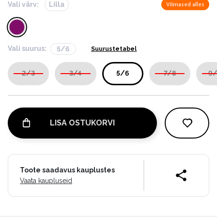
Vali värv:
Lilla
Viimased alles
Vali suurus:
5/6
Suurustetabel
2/3
3/4
5/6
7/8
9/
LISA OSTUKORVI
Toote saadavus kauplustes
Vaata kaupluseid