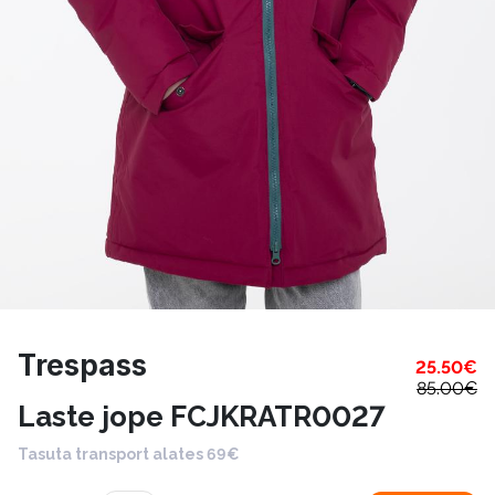
Trespass
25.50
€
85.00
€
Laste jope FCJKRATR0027
Tasuta transport alates 69€