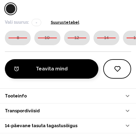
Vali suurus:
-
Suurustetabel
8
10
12
14
1
Teavita mind
Tooteinfo
Transpordiviisid
14-päevane tasuta tagastusõigus