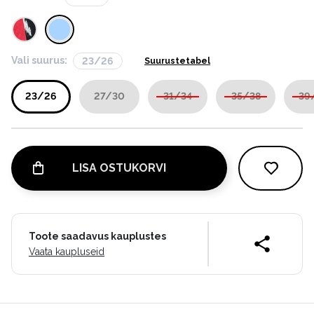
Vali suurus:
23/26
Suurustetabel
23/26
27/30
31/34
35/38
39
LISA OSTUKORVI
Toote saadavus kauplustes
Vaata kaupluseid