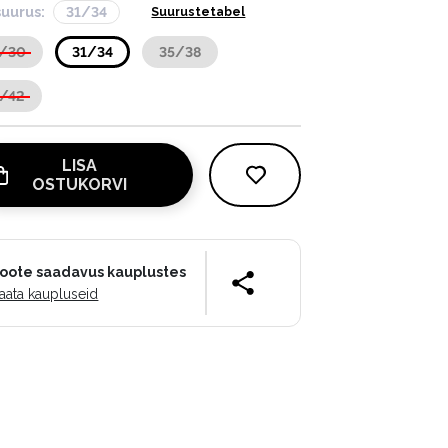
suurus:
31/34
Suurustetabel
7/30
31/34
35/38
/42
LISA
OSTUKORVI
oote saadavus kauplustes
aata kaupluseid