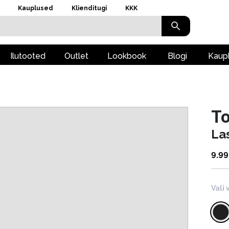
Kauplused
Klienditugi
KKK
Ilutooted
Outlet
Lookbook
Blogi
Kaup
To
La
9.99
Vali 