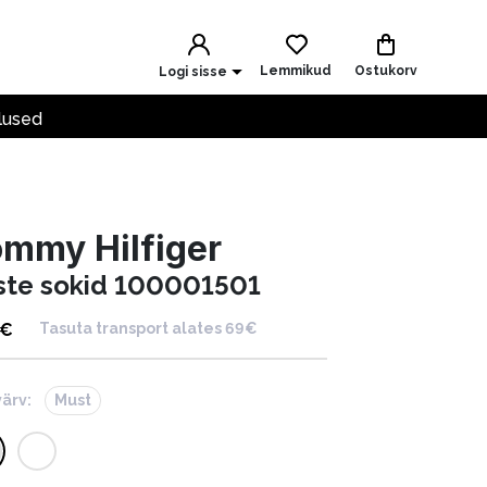
Lemmikud
Ostukorv
Logi sisse
lused
mmy Hilfiger
ste sokid 100001501
€
Tasuta transport alates 69€
värv:
Must