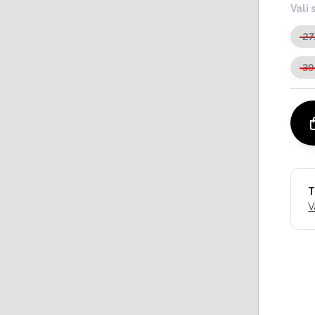
Vali 
2
39
T
V