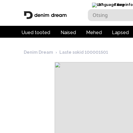
ET
Tarneinfo
Uued tooted
Naised
Mehed
Lapsed
Denim Dream
›
Laste sokid 100001501