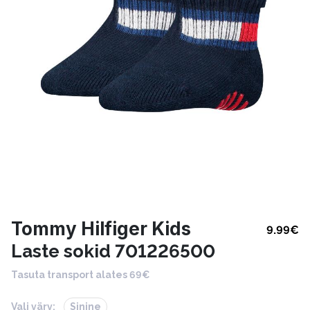
Tommy Hilfiger Kids
9.99
€
Laste sokid 701226500
Tasuta transport alates 69€
Vali värv:
Sinine