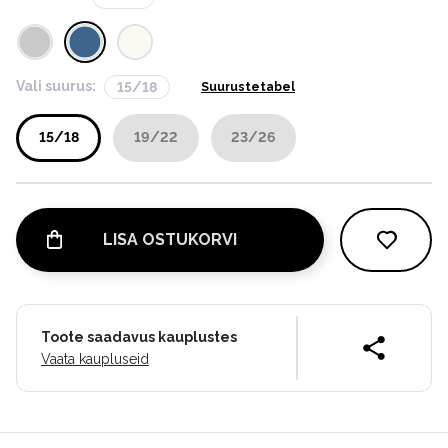
Vali suurus:
15/18
Suurustetabel
15/18
19/22
23/26
LISA OSTUKORVI
Toote saadavus kauplustes
Vaata kaupluseid