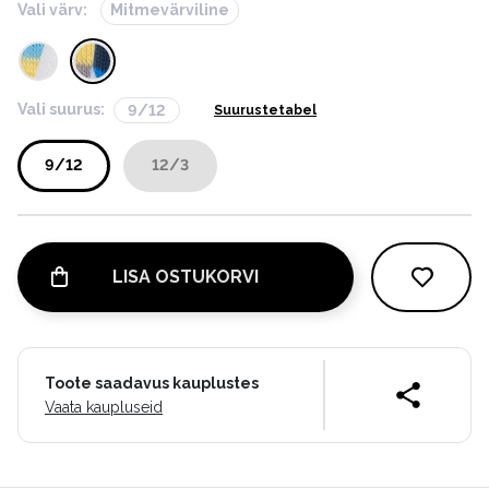
Vali värv:
Mitmevärviline
Vali suurus:
9/12
Suurustetabel
9/12
12/3
LISA OSTUKORVI
Toote saadavus kauplustes
Vaata kaupluseid