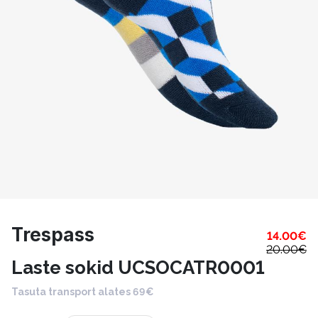
Trespass
14.00
€
20.00
€
Laste sokid UCSOCATR0001
Tasuta transport alates 69€