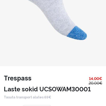
Trespass
14.00
€
20.00
€
Laste sokid UCSOWAM30001
Tasuta transport alates 69€