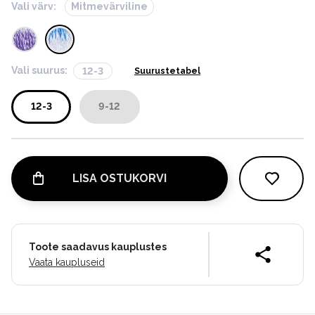
Vali värv:
Mitmevärviline
Vali suurus:
12-3
Suurustetabel
12-3
9-12
LISA OSTUKORVI
Toote saadavus kauplustes
Vaata kaupluseid