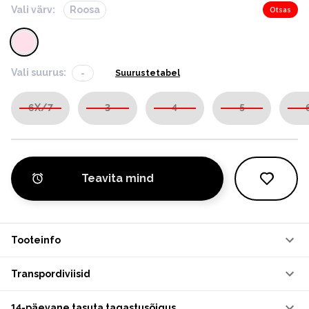
Vali värv:
Roosa
Otsas
Vali suurus:
-
Suurustetabel
6X/7
3
4
5
Teavita mind
Tooteinfo
Transpordiviisid
14-päevane tasuta tagastusõigus