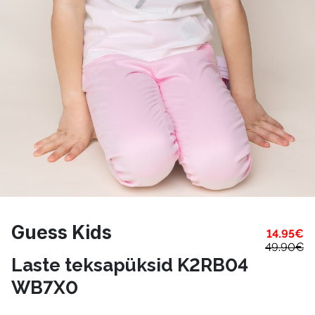
Guess Kids
14.95
€
49.90
€
Laste teksapüksid K2RB04
WB7X0